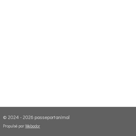
© 2024 - 2026 passeportanimal
Propulsé par
Webador