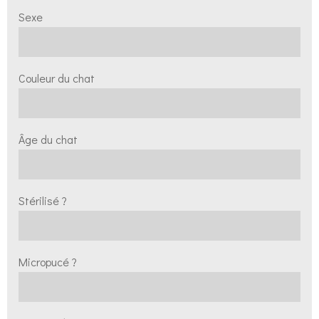
Sexe
Couleur du chat
Âge du chat
Stérilisé ?
Micropucé ?