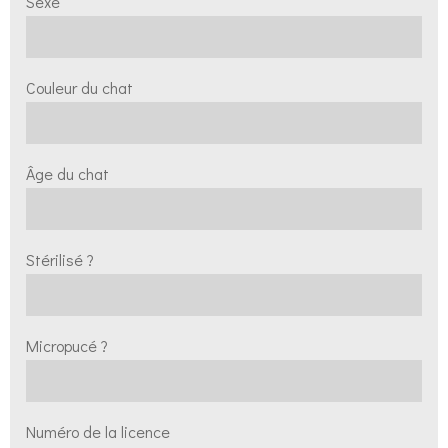
Sexe
Couleur du chat
Âge du chat
Stérilisé ?
Micropucé ?
Numéro de la licence