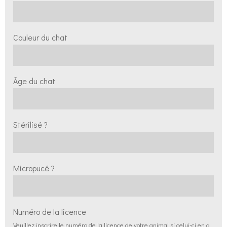
Couleur du chat
Âge du chat
Stérilisé ?
Micropucé ?
Numéro de la licence
Veuillez inscrire le numéro de la licence de votre animal si celui-ci en a