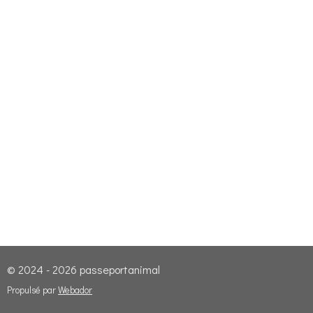
© 2024 - 2026 passeportanimal
Propulsé par
Webador